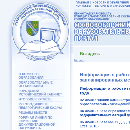
ГЛАВНАЯ
НОВОСТИ И ОБЪЯВЛЕНИЯ
КОНТАКТЫ
ВЕРСИЯ ДЛЯ СЛАБОВИД
ЛЕНИНГРАДСКАЯ ОБЛАСТЬ
МУНИЦИПАЛЬНОЕ ОБРАЗОВАНИЕ СОСНО
КОМИТЕТ ОБРАЗОВАНИЯ
Вы здесь
Главная
О КОМИТЕТЕ
Информация о работе
ОБРАЗОВАНИЯ
запланированных мер
ОБРАЗОВАТЕЛЬНЫЕ
ОРГАНИЗАЦИИ
Информация о работе го
ГОРОДСКОЙ
года
МЕТОДИЧЕСКИЙ КАБИНЕТ
ИТОГОВЫЕ ОТЧЁТЫ
02 июня
в здании администр
образовательных учреждений
РУКОВОДЯЩИЕ И
ПЕДАГОГИЧЕСКИЕ КАДРЫ
04 июня
на базе образовате
РЕШАЕМ ВМЕСТЕ
оздоровительных лагерей
д
ГОРЯЧАЯ ЛИНИЯ ПО
СНИЖЕНИЮ
06 июня
на базе МАОУ ДОД Ц
ДОКУМЕНТАЦИОННОЙ
Excel 2010».
НАГРУЗКИ НА