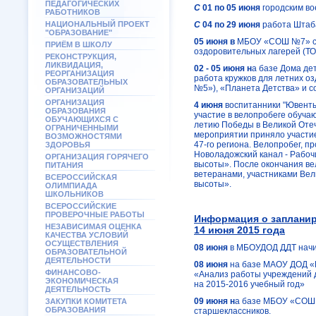
ПЕДАГОГИЧЕСКИХ
С
01 по 05 июня
городским в
РАБОТНИКОВ
НАЦИОНАЛЬНЫЙ ПРОЕКТ
С
04 по 29 июня
работа Штаба
"ОБРАЗОВАНИЕ"
05 июня в
МБОУ «СОШ №7» сос
ПРИЁМ В ШКОЛУ
оздоровительных лагерей (ТОЛ
РЕКОНСТРУКЦИЯ,
ЛИКВИДАЦИЯ,
02 - 05 июня н
а базе Дома д
РЕОРГАНИЗАЦИЯ
работа кружков для летних 
ОБРАЗОВАТЕЛЬНЫХ
№5»), «Планета Детства» и 
ОРГАНИЗАЦИЙ
ОРГАНИЗАЦИЯ
4 июня
воспитанники "Ювенты"
ОБРАЗОВАНИЯ
участие в велопробеге обуча
ОБУЧАЮЩИХСЯ С
летию Победы в Великой Отече
ОГРАНИЧЕННЫМИ
мероприятии приняло участие
ВОЗМОЖНОСТЯМИ
47-го региона. Велопробег, п
ЗДОРОВЬЯ
Новоладожский канал - Рабоч
ОРГАНИЗАЦИЯ ГОРЯЧЕГО
высоты». После окончания ве
ПИТАНИЯ
ветеранами, участниками Вел
ВСЕРОССИЙСКАЯ
высоты».
ОЛИМПИАДА
ШКОЛЬНИКОВ
ВСЕРОССИЙСКИЕ
ПРОВЕРОЧНЫЕ РАБОТЫ
Информация о запланир
НЕЗАВИСИМАЯ ОЦЕНКА
14 июня 2015 года
КАЧЕСТВА УСЛОВИЙ
ОСУЩЕСТВЛЕНИЯ
08 июня
в МБОУДОД ДДТ начи
ОБРАЗОВАТЕЛЬНОЙ
ДЕЯТЕЛЬНОСТИ
08 июня
на базе МАОУ ДОД «
ФИНАНСОВО-
«Анализ работы учреждений 
ЭКОНОМИЧЕСКАЯ
на 2015-2016 учебный год»
ДЕЯТЕЛЬНОСТЬ
09 июня н
а базе МБОУ «СОШ 
ЗАКУПКИ КОМИТЕТА
ОБРАЗОВАНИЯ
старшеклассников.