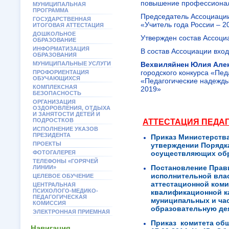
повышение профессиональ
МУНИЦИПАЛЬНАЯ
ПРОГРАММА
Председатель Ассоциации
ГОСУДАРСТВЕННАЯ
«Учитель года России – 2
ИТОГОВАЯ АТТЕСТАЦИЯ
ДОШКОЛЬНОЕ
Утвержден состав Ассоци
ОБРАЗОВАНИЕ
ИНФОРМАТИЗАЦИЯ
В состав Ассоциации вхо
ОБРАЗОВАНИЯ
МУНИЦИПАЛЬНЫЕ УСЛУГИ
Вехвиляйнен Юлия Але
городского конкурса «Пед
ПРОФОРИЕНТАЦИЯ
ОБУЧАЮЩИХСЯ
«Педагогические надежды 
КОМПЛЕКСНАЯ
2019»
БЕЗОПАСНОСТЬ
ОРГАНИЗАЦИЯ
ОЗДОРОВЛЕНИЯ, ОТДЫХА
И ЗАНЯТОСТИ ДЕТЕЙ И
ПОДРОСТКОВ
АТТЕСТАЦИЯ ПЕДА
ИСПОЛНЕНИЕ УКАЗОВ
ПРЕЗИДЕНТА
Приказ Министерства
ПРОЕКТЫ
утверждении Порядка
ФОТОГАЛЕРЕЯ
осуществляющих обр
ТЕЛЕФОНЫ «ГОРЯЧЕЙ
Постановление Прави
ЛИНИИ»
исполнительной вла
ЦЕЛЕВОЕ ОБУЧЕНИЕ
аттестационной коми
ЦЕНТРАЛЬНАЯ
ПСИХОЛОГО-МЕДИКО-
квалификационной ка
ПЕДАГОГИЧЕСКАЯ
муниципальных и ча
КОМИССИЯ
образовательную де
ЭЛЕКТРОННАЯ ПРИЕМНАЯ
Приказ комитета об
Навигация