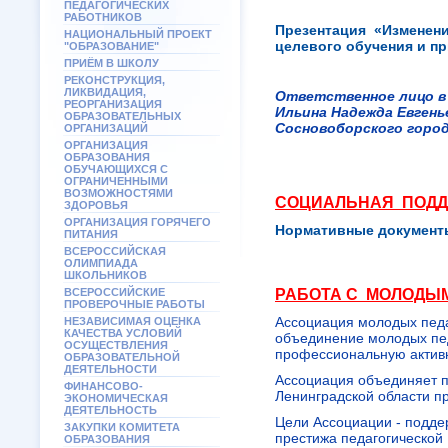
ПЕДАГОГИЧЕСКИХ
РАБОТНИКОВ
Презентация «Изменени
НАЦИОНАЛЬНЫЙ ПРОЕКТ
целевого обучения и п
"ОБРАЗОВАНИЕ"
ПРИЁМ В ШКОЛУ
РЕКОНСТРУКЦИЯ,
ЛИКВИДАЦИЯ,
Ответственное лицо в 
РЕОРГАНИЗАЦИЯ
Ильина Надежда Евгень
ОБРАЗОВАТЕЛЬНЫХ
Сосновоборского городс
ОРГАНИЗАЦИЙ
ОРГАНИЗАЦИЯ
ОБРАЗОВАНИЯ
ОБУЧАЮЩИХСЯ С
ОГРАНИЧЕННЫМИ
ВОЗМОЖНОСТЯМИ
СОЦИАЛЬНАЯ ПОД
ЗДОРОВЬЯ
ОРГАНИЗАЦИЯ ГОРЯЧЕГО
Нормативные документ
ПИТАНИЯ
ВСЕРОССИЙСКАЯ
ОЛИМПИАДА
ШКОЛЬНИКОВ
ВСЕРОССИЙСКИЕ
РАБОТА С МОЛОДЫ
ПРОВЕРОЧНЫЕ РАБОТЫ
Ассоциация молодых педа
НЕЗАВИСИМАЯ ОЦЕНКА
КАЧЕСТВА УСЛОВИЙ
объединение молодых пед
ОСУЩЕСТВЛЕНИЯ
профессиональную активн
ОБРАЗОВАТЕЛЬНОЙ
ДЕЯТЕЛЬНОСТИ
Ассоциация объединяет п
ФИНАНСОВО-
Ленинградской области пр
ЭКОНОМИЧЕСКАЯ
ДЕЯТЕЛЬНОСТЬ
Цели Ассоциации - подде
ЗАКУПКИ КОМИТЕТА
престижа педагогической
ОБРАЗОВАНИЯ