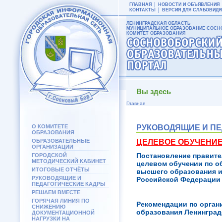
ГЛАВНАЯ
НОВОСТИ И ОБЪЯВЛЕНИЯ
КОНТАКТЫ
ВЕРСИЯ ДЛЯ СЛАБОВИД
ЛЕНИНГРАДСКАЯ ОБЛАСТЬ
МУНИЦИПАЛЬНОЕ ОБРАЗОВАНИЕ СОСНО
КОМИТЕТ ОБРАЗОВАНИЯ
Вы здесь
Главная
О КОМИТЕТЕ
РУКОВОДЯЩИЕ И П
ОБРАЗОВАНИЯ
ОБРАЗОВАТЕЛЬНЫЕ
ЦЕЛЕВОЕ ОБУЧЕНИ
ОРГАНИЗАЦИИ
Постановление правите
ГОРОДСКОЙ
МЕТОДИЧЕСКИЙ КАБИНЕТ
целевом обучении по о
ИТОГОВЫЕ ОТЧЁТЫ
высшего образования и
РУКОВОДЯЩИЕ И
Российской Федерации о
ПЕДАГОГИЧЕСКИЕ КАДРЫ
РЕШАЕМ ВМЕСТЕ
ГОРЯЧАЯ ЛИНИЯ ПО
Рекомендации по орган
СНИЖЕНИЮ
образования Ленинград
ДОКУМЕНТАЦИОННОЙ
НАГРУЗКИ НА