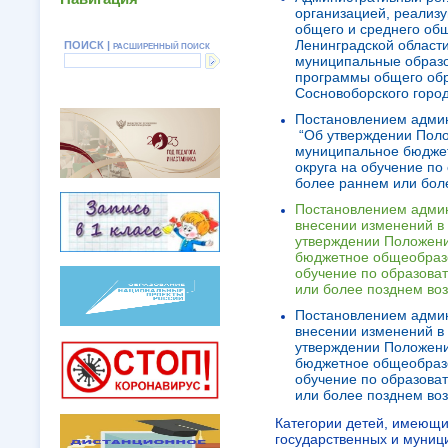
организацией, реализ
общего и среднего общ
Ленинградской област
ПОИСК |
РАСШИРЕННЫЙ ПОИСК
муниципальные образо
программы общего обр
Сосновоборского город
Постановлением админ
“Об утверждении Поло
муниципальное бюджет
округа на обучение п
более раннем или бол
Постановлением админ
внесении изменений в
утверждении Положени
бюджетное общеобразо
обучение по образова
или более позднем во
Постановлением админ
внесении изменений в
утверждении Положени
бюджетное общеобразо
обучение по образова
или более позднем во
Категории детей, имеющи
государственных и муниц