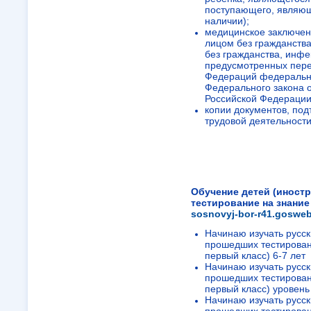
поступающего, являющ
наличии);
медицинское заключен
лицом без гражданств
без гражданства, инф
предусмотренных пере
Федераций федеральным
Федерального закона о
Российской Федерации
копии документов, по
трудовой деятельности
Тестирующей организац
достаточного для осво
общего и среднего общ
№5"
https://sch5sbor.go
Обучение детей (иност
тестирование на знани
sosnovyj-bor-r41.gosweb
Начинаю изучать русск
прошедших тестирован
первый класс) 6-7 лет
Начинаю изучать русск
прошедших тестирован
первый класс) уровен
Начинаю изучать русск