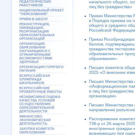
начального общего, ос
ПЕДАГОГИЧЕСКИХ
РАБОТНИКОВ
лиц без гражданства»
НАЦИОНАЛЬНЫЙ ПРОЕКТ
"ОБРАЗОВАНИЕ"
Приказ Министерства 
ПРИЁМ В ШКОЛУ
в Порядок приема на 
РЕКОНСТРУКЦИЯ,
общего и среднего об
ЛИКВИДАЦИЯ,
Российской Федерации 
РЕОРГАНИЗАЦИЯ
ОБРАЗОВАТЕЛЬНЫХ
ОРГАНИЗАЦИЙ
Приказ Рособрнадзора
баллов, подтверждающ
ОРГАНИЗАЦИЯ
ОБРАЗОВАНИЯ
гражданства тестирова
ОБУЧАЮЩИХСЯ С
образовательных прог
ОГРАНИЧЕННЫМИ
образования»
ВОЗМОЖНОСТЯМИ
ЗДОРОВЬЯ
ОРГАНИЗАЦИЯ ГОРЯЧЕГО
Письмо комитета обще
ПИТАНИЯ
2025 «О внесении изме
ВСЕРОССИЙСКАЯ
ОЛИМПИАДА
Письмо Министерства 
ШКОЛЬНИКОВ
«Информационная памя
ВСЕРОССИЙСКИЕ
и лиц без гражданств
ПРОВЕРОЧНЫЕ РАБОТЫ
организации»
НЕЗАВИСИМАЯ ОЦЕНКА
КАЧЕСТВА УСЛОВИЙ
ОСУЩЕСТВЛЕНИЯ
Письмо Министерства 
ОБРАЗОВАТЕЛЬНОЙ
направлении разъясне
ДЕЯТЕЛЬНОСТИ
ФИНАНСОВО-
Распоряжение комитет
ЭКОНОМИЧЕСКАЯ
738-р от 26 марта 202
ДЕЯТЕЛЬНОСТЬ
иностранных граждан и
ЗАКУПКИ КОМИТЕТА
ОБРАЗОВАНИЯ
возникающих при оцени