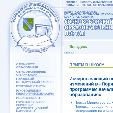
ГЛАВНАЯ
НОВОСТИ И ОБЪЯВЛЕНИЯ
КОНТАКТЫ
ВЕРСИЯ ДЛЯ СЛАБОВИД
ЛЕНИНГРАДСКАЯ ОБЛАСТЬ
МУНИЦИПАЛЬНОЕ ОБРАЗОВАНИЕ СОСНО
КОМИТЕТ ОБРАЗОВАНИЯ
Вы здесь
Главная
О КОМИТЕТЕ
ПРИЁМ В ШКОЛУ
ОБРАЗОВАНИЯ
ОБРАЗОВАТЕЛЬНЫЕ
ОРГАНИЗАЦИИ
Исчерпывающий пе
ГОРОДСКОЙ
МЕТОДИЧЕСКИЙ КАБИНЕТ
изменений в «Поря
ИТОГОВЫЕ ОТЧЁТЫ
программам началь
РУКОВОДЯЩИЕ И
ПЕДАГОГИЧЕСКИЕ КАДРЫ
образования»
РЕШАЕМ ВМЕСТЕ
Приказ Министерства Р
ГОРЯЧАЯ ЛИНИЯ ПО
СНИЖЕНИЮ
Порядка проведения в
ДОКУМЕНТАЦИОННОЙ
тестирования на знани
НАГРУЗКИ НА