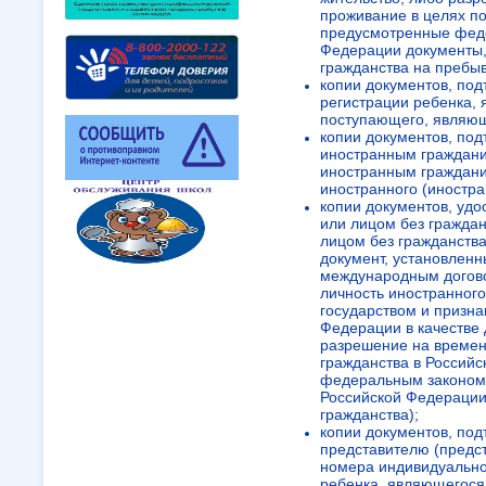
проживание в целях по
предусмотренные фед
Федерации документы,
гражданства на пребыв
копии документов, по
регистрации ребенка,
поступающего, являющ
копии документов, по
иностранным граждани
иностранным граждани
иностранного (иностран
копии документов, уд
или лицом без гражда
лицом без гражданства
документ, установлен
международным догово
личность иностранного
государством и призн
Федерации в качестве 
разрешение на времен
гражданства в Российс
федеральным законом 
Российской Федерации 
гражданства);
копии документов, по
представителю (предс
номера индивидуальног
ребенка, являющегося