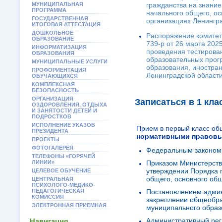
МУНИЦИПАЛЬНАЯ
гражданства на знание
ПРОГРАММА
начального общего, ос
ГОСУДАРСТВЕННАЯ
организациях Ленингр
ИТОГОВАЯ АТТЕСТАЦИЯ
ДОШКОЛЬНОЕ
Распоряжение комитет
ОБРАЗОВАНИЕ
739-р от 26 марта 202
ИНФОРМАТИЗАЦИЯ
проведения тестирован
ОБРАЗОВАНИЯ
образовательных прог
МУНИЦИПАЛЬНЫЕ УСЛУГИ
образования, иностран
ПРОФОРИЕНТАЦИЯ
Ленинградской област
ОБУЧАЮЩИХСЯ
КОМПЛЕКСНАЯ
БЕЗОПАСНОСТЬ
ОРГАНИЗАЦИЯ
Записаться в 1 кла
ОЗДОРОВЛЕНИЯ, ОТДЫХА
И ЗАНЯТОСТИ ДЕТЕЙ И
ПОДРОСТКОВ
ИСПОЛНЕНИЕ УКАЗОВ
Прием в первый класс об
ПРЕЗИДЕНТА
нормативными правовы
ПРОЕКТЫ
ФОТОГАЛЕРЕЯ
Федеральным законом 
ТЕЛЕФОНЫ «ГОРЯЧЕЙ
ЛИНИИ»
Приказом Министерств
утверждении Порядка 
ЦЕЛЕВОЕ ОБУЧЕНИЕ
общего, основного об
ЦЕНТРАЛЬНАЯ
ПСИХОЛОГО-МЕДИКО-
ПЕДАГОГИЧЕСКАЯ
Постановлением админ
КОМИССИЯ
закреплении общеобра
ЭЛЕКТРОННАЯ ПРИЕМНАЯ
муниципального образ
Административный рег
Навигация