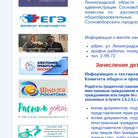
Ленинградской области
администрации Сосновоб
комиссии по рассмот
общеобразовательны
Сосновоборского городско
Информация о месте на
адрес:
ул. Ленинградска
график работы:
понед
тел. 2-99-72
Зачисление де
Информация о тестиров
Комитета общего и про
Родитель (родители) (закон
иностранным гражданином и
гражданином или лицом без 
указанных в пункте 2.6.1.4.
копии документов, под
представления прав ре
копии документов, по
иностранным гражданин
представителя (предс
или лицом без граждан
жительство, либо раз