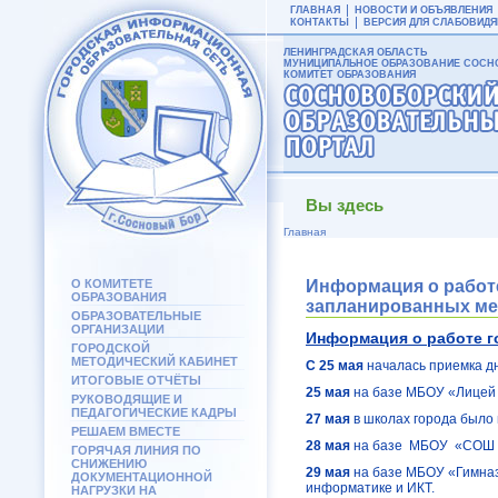
ГЛАВНАЯ
НОВОСТИ И ОБЪЯВЛЕНИЯ
КОНТАКТЫ
ВЕРСИЯ ДЛЯ СЛАБОВИД
ЛЕНИНГРАДСКАЯ ОБЛАСТЬ
МУНИЦИПАЛЬНОЕ ОБРАЗОВАНИЕ СОСНО
КОМИТЕТ ОБРАЗОВАНИЯ
Вы здесь
Главная
О КОМИТЕТЕ
Информация о работе
ОБРАЗОВАНИЯ
запланированных мер
ОБРАЗОВАТЕЛЬНЫЕ
ОРГАНИЗАЦИИ
Информация о работе г
ГОРОДСКОЙ
МЕТОДИЧЕСКИЙ КАБИНЕТ
С 25 мая
началась приемка д
ИТОГОВЫЕ ОТЧЁТЫ
25 мая
на базе МБОУ «Лицей 
РУКОВОДЯЩИЕ И
ПЕДАГОГИЧЕСКИЕ КАДРЫ
27 мая
в школах города было
РЕШАЕМ ВМЕСТЕ
28 мая
на базе МБОУ «СОШ №
ГОРЯЧАЯ ЛИНИЯ ПО
СНИЖЕНИЮ
29 мая
на базе МБОУ «Гимназ
ДОКУМЕНТАЦИОННОЙ
информатике и ИКТ.
НАГРУЗКИ НА