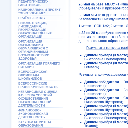
ПЕДАГОГИЧЕСКИХ
26 мая
на базе МБОУ «Гимназ
РАБОТНИКОВ
(победителей и призеров горо
НАЦИОНАЛЬНЫЙ ПРОЕКТ
"ОБРАЗОВАНИЕ"
30 мая
МБОУ ДОД «ЮВЕНТА» в 
ПРИЁМ В ШКОЛУ
безопасности» между школами 
РЕКОНСТРУКЦИЯ,
1 место - СОШ №2; 2 место -
ЛИКВИДАЦИЯ,
РЕОРГАНИЗАЦИЯ
с 22 по 28 мая о
бучающиеся д
ОБРАЗОВАТЕЛЬНЫХ
ОРГАНИЗАЦИЙ
фестивале творчества «Золот
дополнительного образовани
ОРГАНИЗАЦИЯ
ОБРАЗОВАНИЯ
Результаты конкурса изо
ОБУЧАЮЩИХСЯ С
ОГРАНИЧЕННЫМИ
Диплом призёра (
II
место
ВОЗМОЖНОСТЯМИ
ЗДОРОВЬЯ
Викторовна Пономарева).
Диплом призёра (
III
место
ОРГАНИЗАЦИЯ ГОРЯЧЕГО
ПИТАНИЯ
Гемпель).
ВСЕРОССИЙСКАЯ
Результаты конкурса декорати
ОЛИМПИАДА
ШКОЛЬНИКОВ
Диплом победителя
– Гав
ВСЕРОССИЙСКИЕ
Шишковская);
ПРОВЕРОЧНЫЕ РАБОТЫ
Диплом победителя
– Бак
НЕЗАВИСИМАЯ ОЦЕНКА
Шишковская);
КАЧЕСТВА УСЛОВИЙ
Диплом победителя
– Сок
ОСУЩЕСТВЛЕНИЯ
Николаевна Шустрова);
ОБРАЗОВАТЕЛЬНОЙ
ДЕЯТЕЛЬНОСТИ
Диплом призёра (
II
место
Николаевна Шустрова);
ФИНАНСОВО-
ЭКОНОМИЧЕСКАЯ
Диплом призёра (
II
место
ДЕЯТЕЛЬНОСТЬ
Викторовна Пономарева);
Диплом призёра (
II
место
ЗАКУПКИ КОМИТЕТА
ОБРАЗОВАНИЯ
Тюкина);