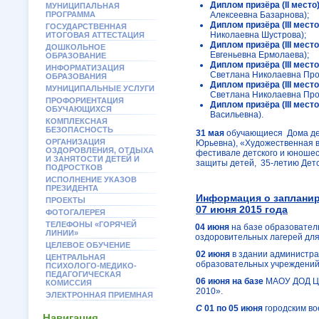
Диплом призёра (
II
место
МУНИЦИПАЛЬНАЯ
ПРОГРАММА
Алексеевна Базарнова);
Диплом призёра (
III
место
ГОСУДАРСТВЕННАЯ
Николаевна Шустрова);
ИТОГОВАЯ АТТЕСТАЦИЯ
Диплом призёра (
III
место
ДОШКОЛЬНОЕ
Евгеньевна Ермолаева);
ОБРАЗОВАНИЕ
Диплом призёра (
III
место
ИНФОРМАТИЗАЦИЯ
Светлана Николаевна Про
ОБРАЗОВАНИЯ
Диплом призёра (
III
место
МУНИЦИПАЛЬНЫЕ УСЛУГИ
Светлана Николаевна Про
ПРОФОРИЕНТАЦИЯ
Диплом призёра (
III
место
ОБУЧАЮЩИХСЯ
Васильевна).
КОМПЛЕКСНАЯ
БЕЗОПАСНОСТЬ
31 мая
обучающиеся Дома дет
ОРГАНИЗАЦИЯ
Юрьевна), «Художественная в
ОЗДОРОВЛЕНИЯ, ОТДЫХА
фестивале детского и юношес
И ЗАНЯТОСТИ ДЕТЕЙ И
защиты детей, 35-летию Детс
ПОДРОСТКОВ
ИСПОЛНЕНИЕ УКАЗОВ
ПРЕЗИДЕНТА
Информация о запланир
ПРОЕКТЫ
07 июня 2015 года
ФОТОГАЛЕРЕЯ
ТЕЛЕФОНЫ «ГОРЯЧЕЙ
04 июня
на базе образовател
ЛИНИИ»
оздоровительных лагерей дл
ЦЕЛЕВОЕ ОБУЧЕНИЕ
02 июня
в здании администр
ЦЕНТРАЛЬНАЯ
образовательных учреждений
ПСИХОЛОГО-МЕДИКО-
ПЕДАГОГИЧЕСКАЯ
06 июня на базе
МАОУ ДОД ЦИ
КОМИССИЯ
2010».
ЭЛЕКТРОННАЯ ПРИЕМНАЯ
С
01 по 05 июня
городским во
Навигация