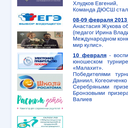
Хлудков Евгений,
Команда ДЮСШ стала
08-09 февраля 2013 
Анастасия Жукова о
(педагог Ирина Влад
Международном конк
мир кулис».
10 февраля
- восп
юношеском турнир
«Малахит».
Победителями турн
Даниил,
Когеоиченко
Серебряными призе
Бронзовыми призера
Валиев