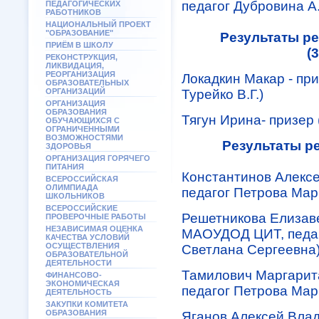
педагог Дубровина А.
ПЕДАГОГИЧЕСКИХ
РАБОТНИКОВ
НАЦИОНАЛЬНЫЙ ПРОЕКТ
"ОБРАЗОВАНИЕ"
Результаты р
ПРИЁМ В ШКОЛУ
(
РЕКОНСТРУКЦИЯ,
ЛИКВИДАЦИЯ,
РЕОРГАНИЗАЦИЯ
Локадкин Макар - пр
ОБРАЗОВАТЕЛЬНЫХ
ОРГАНИЗАЦИЙ
Турейко В.Г.)
ОРГАНИЗАЦИЯ
ОБРАЗОВАНИЯ
Тягун Ирина- призер 
ОБУЧАЮЩИХСЯ С
ОГРАНИЧЕННЫМИ
ВОЗМОЖНОСТЯМИ
Результаты р
ЗДОРОВЬЯ
ОРГАНИЗАЦИЯ ГОРЯЧЕГО
ПИТАНИЯ
Константинов Алексе
ВСЕРОССИЙСКАЯ
ОЛИМПИАДА
педагог Петрова Мар
ШКОЛЬНИКОВ
ВСЕРОССИЙСКИЕ
Решетникова Елизаве
ПРОВЕРОЧНЫЕ РАБОТЫ
НЕЗАВИСИМАЯ ОЦЕНКА
МАОУДОД ЦИТ, педаг
КАЧЕСТВА УСЛОВИЙ
ОСУЩЕСТВЛЕНИЯ
Светлана Сергеевна
ОБРАЗОВАТЕЛЬНОЙ
ДЕЯТЕЛЬНОСТИ
Тамилович Маргарит
ФИНАНСОВО-
ЭКОНОМИЧЕСКАЯ
педагог Петрова Мар
ДЕЯТЕЛЬНОСТЬ
ЗАКУПКИ КОМИТЕТА
ОБРАЗОВАНИЯ
Яганов Алексей Влад