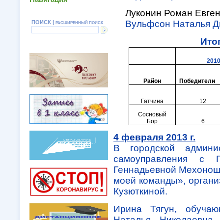
Луконин Роман Евге
Вульфсон Наталья Д
ПОИСК |
РАСШИРЕННЫЙ ПОИСК
Ито
2010
Район
Победители
Гатчина
12
Сосновый
Бор
6
4 февраля 2013 г.
В городской админи
самоуправления с П
Геннадьевной Мехоноши
моей команды», органи
Кузюткиной.
Ирина Тягун, обучаю
Наталья Николаевна