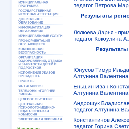
МУНИЦИПАЛЬНАЯ
педагог Петрова Мар
ПРОГРАММА
ГОСУДАРСТВЕННАЯ
ИТОГОВАЯ АТТЕСТАЦИЯ
Результаты реги
ДОШКОЛЬНОЕ
ОБРАЗОВАНИЕ
ИНФОРМАТИЗАЦИЯ
ОБРАЗОВАНИЯ
Лялюева Дарья - при
МУНИЦИПАЛЬНЫЕ УСЛУГИ
педагог Кокоулина А.
ПРОФОРИЕНТАЦИЯ
ОБУЧАЮЩИХСЯ
Результаты
КОМПЛЕКСНАЯ
БЕЗОПАСНОСТЬ
ОРГАНИЗАЦИЯ
ОЗДОРОВЛЕНИЯ, ОТДЫХА
И ЗАНЯТОСТИ ДЕТЕЙ И
ПОДРОСТКОВ
Юнусов Тимур Ильдар
ИСПОЛНЕНИЕ УКАЗОВ
Алтунина Валентина
ПРЕЗИДЕНТА
ПРОЕКТЫ
Еньшин Иван Констан
ФОТОГАЛЕРЕЯ
ТЕЛЕФОНЫ «ГОРЯЧЕЙ
Алтунина Валентина
ЛИНИИ»
ЦЕЛЕВОЕ ОБУЧЕНИЕ
Андрощук Владислав 
ЦЕНТРАЛЬНАЯ
ПСИХОЛОГО-МЕДИКО-
педагог Алтунина В
ПЕДАГОГИЧЕСКАЯ
КОМИССИЯ
Константинов Алексе
ЭЛЕКТРОННАЯ ПРИЕМНАЯ
педагог Горина Свет
Навигация