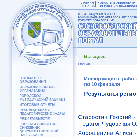
ГЛАВНАЯ
НОВОСТИ И ОБЪЯВЛЕНИЯ
КОНТАКТЫ
ВЕРСИЯ ДЛЯ СЛАБОВИД
ЛЕНИНГРАДСКАЯ ОБЛАСТЬ
МУНИЦИПАЛЬНОЕ ОБРАЗОВАНИЕ СОСНО
КОМИТЕТ ОБРАЗОВАНИЯ
Вы здесь
Главная
О КОМИТЕТЕ
Информация о работе
ОБРАЗОВАНИЯ
по 10 февраля
ОБРАЗОВАТЕЛЬНЫЕ
ОРГАНИЗАЦИИ
Результаты реги
ГОРОДСКОЙ
МЕТОДИЧЕСКИЙ КАБИНЕТ
ИТОГОВЫЕ ОТЧЁТЫ
РУКОВОДЯЩИЕ И
ПЕДАГОГИЧЕСКИЕ КАДРЫ
Старостин Георгий 
РЕШАЕМ ВМЕСТЕ
педагог Чудовская О
ГОРЯЧАЯ ЛИНИЯ ПО
СНИЖЕНИЮ
ДОКУМЕНТАЦИОННОЙ
Хорошенина Алиса -
НАГРУЗКИ НА