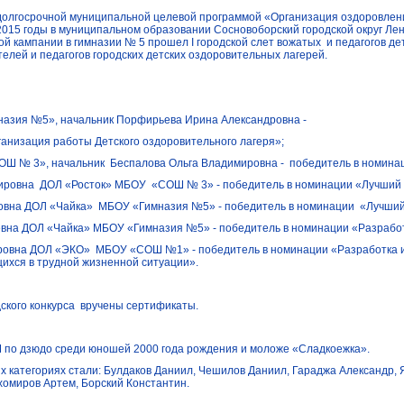
олгосрочной муниципальной целевой программой «Организация оздоровления
2015 годы в муниципальном образовании Сосновоборский городской округ Ле
й кампании в гимназии № 5 прошел I городской слет вожатых и педагогов де
телей и педагогов городских детских оздоровительных лагерей.
азия №5», начальник Порфирьева Ирина Александровна -
анизация работы Детского оздоровительного лагеря»;
ОШ № 3», начальник
Беспалова Ольга Владимировна -
победитель в номина
ировна
ДОЛ «Росток» МБОУ
«СОШ № 3» - победитель в номинации «Лучший н
овна ДОЛ «Чайка»
МБОУ «Гимназия №5» - победитель в номинации
«Лучший
вна ДОЛ «Чайка» МБОУ «Гимназия №5» - победитель в номинации «Разработ
ровна ДОЛ «ЭКО»
МБОУ «СОШ №1» - победитель в номинации «Разработка и
ихся в трудной жизненной ситуации».
ского конкурса
вручены сертификаты.
по дзюдо среди юношей 2000 года рождения и моложе «Сладкоежка».
х категориях стали: Булдаков Даниил, Чешилов Даниил, Гараджа Александр,
хомиров Артем, Борский Константин.