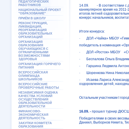
ПЕДАГОГИЧЕСКИХ
РАБОТНИКОВ
14.09. - В соответствии с д
каникулярное время на 2011-
НАЦИОНАЛЬНЫЙ ПРОЕКТ
"ОБРАЗОВАНИЕ"
итогов летней оздоровительно
конкурс начальников, воспита
ПРИЁМ В ШКОЛУ
РЕКОНСТРУКЦИЯ,
ЛИКВИДАЦИЯ,
РЕОРГАНИЗАЦИЯ
Итоги конкурса:
ОБРАЗОВАТЕЛЬНЫХ
ОРГАНИЗАЦИЙ
·
ДОЛ «Чайка» МБОУ «Гимн
ОРГАНИЗАЦИЯ
победитель в номинация «Орг
ОБРАЗОВАНИЯ
ОБУЧАЮЩИХСЯ С
·
ДОЛ «Росток» МБОУ
«С
ОГРАНИЧЕННЫМИ
ВОЗМОЖНОСТЯМИ
·
Беспалова Ольга Владим
ЗДОРОВЬЯ
ОРГАНИЗАЦИЯ ГОРЯЧЕГО
·
Гаршина Людмила Антон
ПИТАНИЯ
ВСЕРОССИЙСКАЯ
·
Шоренкова Нина Николае
ОЛИМПИАДА
ШКОЛЬНИКОВ
·
Исаева Лариса Александ
оздоровления детей, находящ
ВСЕРОССИЙСКИЕ
ПРОВЕРОЧНЫЕ РАБОТЫ
НЕЗАВИСИМАЯ ОЦЕНКА
КАЧЕСТВА УСЛОВИЙ
Остальным участникам
I
город
ОСУЩЕСТВЛЕНИЯ
ОБРАЗОВАТЕЛЬНОЙ
ДЕЯТЕЛЬНОСТИ
ФИНАНСОВО-
16.09. -
прошел турнир ДЮСШ 
ЭКОНОМИЧЕСКАЯ
ДЕЯТЕЛЬНОСТЬ
Победителями в своих весовы
Даниил, Выборнов Никита, Ти
ЗАКУПКИ КОМИТЕТА
ОБРАЗОВАНИЯ