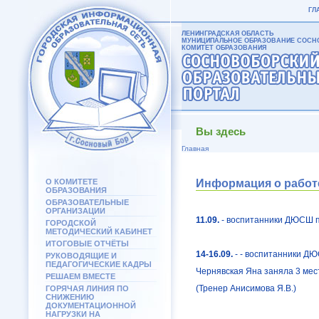
ГЛ
ЛЕНИНГРАДСКАЯ ОБЛАСТЬ
МУНИЦИПАЛЬНОЕ ОБРАЗОВАНИЕ СОСНО
КОМИТЕТ ОБРАЗОВАНИЯ
Вы здесь
Главная
О КОМИТЕТЕ
Информация о работе 
ОБРАЗОВАНИЯ
ОБРАЗОВАТЕЛЬНЫЕ
ОРГАНИЗАЦИИ
11.09.
- воспитанники ДЮСШ пр
ГОРОДСКОЙ
МЕТОДИЧЕСКИЙ КАБИНЕТ
ИТОГОВЫЕ ОТЧЁТЫ
14-16.09.
- - воспитанники ДЮ
РУКОВОДЯЩИЕ И
ПЕДАГОГИЧЕСКИЕ КАДРЫ
Чернявская Яна заняла 3 мес
РЕШАЕМ ВМЕСТЕ
(Тренер Анисимова Я.В.)
ГОРЯЧАЯ ЛИНИЯ ПО
СНИЖЕНИЮ
ДОКУМЕНТАЦИОННОЙ
НАГРУЗКИ НА