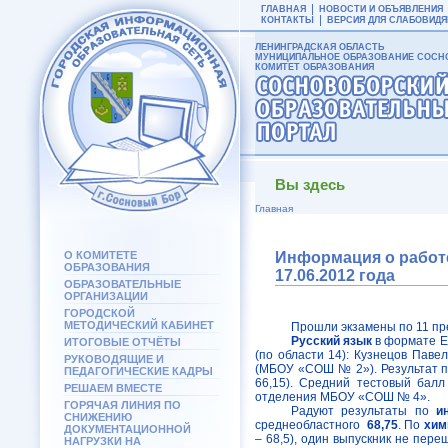
ГЛАВНАЯ
НОВОСТИ И ОБЪЯВЛЕНИЯ
КОНТАКТЫ
ВЕРСИЯ ДЛЯ СЛАБОВИД
ЛЕНИНГРАДСКАЯ ОБЛАСТЬ
МУНИЦИПАЛЬНОЕ ОБРАЗОВАНИЕ СОСНО
КОМИТЕТ ОБРАЗОВАНИЯ
Вы здесь
Главная
О КОМИТЕТЕ
Информация о работе
ОБРАЗОВАНИЯ
17.06.2012 года
ОБРАЗОВАТЕЛЬНЫЕ
ОРГАНИЗАЦИИ
ГОРОДСКОЙ
МЕТОДИЧЕСКИЙ КАБИНЕТ
Прошли экзамены по 11 пр
Русский язык
в формате Е
ИТОГОВЫЕ ОТЧЁТЫ
(по области 14): Кузнецов Пав
РУКОВОДЯЩИЕ И
(МБОУ «СОШ № 2»). Результат п
ПЕДАГОГИЧЕСКИЕ КАДРЫ
66,15). Средний тестовый балл
РЕШАЕМ ВМЕСТЕ
отделения МБОУ «СОШ № 4».
ГОРЯЧАЯ ЛИНИЯ ПО
Радуют результаты по
и
СНИЖЕНИЮ
среднеобластного
68,75
. По
хим
ДОКУМЕНТАЦИОННОЙ
– 68,5), один выпускник не пер
НАГРУЗКИ НА