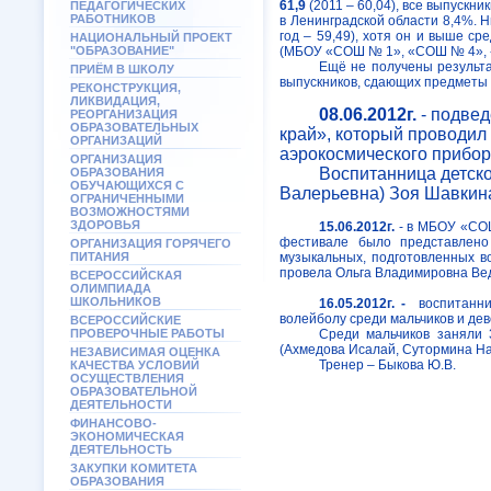
61,9
(2011 – 60,04), все выпускн
ПЕДАГОГИЧЕСКИХ
РАБОТНИКОВ
в Ленинградской области 8,4%. Н
год – 59,49), хотя он и выше ср
НАЦИОНАЛЬНЫЙ ПРОЕКТ
"ОБРАЗОВАНИЕ"
(МБОУ «СОШ № 1», «СОШ № 4», 
Ещё не получены результа
ПРИЁМ В ШКОЛУ
выпускников, сдающих предметы 
РЕКОНСТРУКЦИЯ,
ЛИКВИДАЦИЯ,
08.06.2012г.
- подвед
РЕОРГАНИЗАЦИЯ
ОБРАЗОВАТЕЛЬНЫХ
край», который проводил
ОРГАНИЗАЦИЙ
аэрокосмического прибор
ОРГАНИЗАЦИЯ
Воспитанница детск
ОБРАЗОВАНИЯ
ОБУЧАЮЩИХСЯ С
Валерьевна) Зоя Шавкина
ОГРАНИЧЕННЫМИ
ВОЗМОЖНОСТЯМИ
ЗДОРОВЬЯ
15.06.2012г.
- в МБОУ «СОШ
фестивале было представлено 
ОРГАНИЗАЦИЯ ГОРЯЧЕГО
ПИТАНИЯ
музыкальных, подготовленных в
провела Ольга Владимировна Вед
ВСЕРОССИЙСКАЯ
ОЛИМПИАДА
ШКОЛЬНИКОВ
16.05.2012г. -
воспитанн
волейболу среди мальчиков и дев
ВСЕРОССИЙСКИЕ
ПРОВЕРОЧНЫЕ РАБОТЫ
Среди мальчиков заняли 
(Ахмедова Исалай, Сутормина На
НЕЗАВИСИМАЯ ОЦЕНКА
Тренер – Быкова Ю.В.
КАЧЕСТВА УСЛОВИЙ
ОСУЩЕСТВЛЕНИЯ
ОБРАЗОВАТЕЛЬНОЙ
ДЕЯТЕЛЬНОСТИ
ФИНАНСОВО-
ЭКОНОМИЧЕСКАЯ
ДЕЯТЕЛЬНОСТЬ
ЗАКУПКИ КОМИТЕТА
ОБРАЗОВАНИЯ