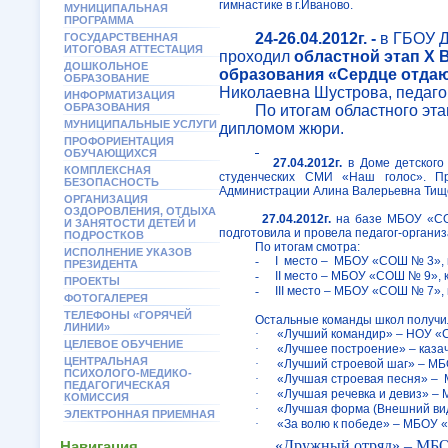
гимнастике в г.Иваново.
МУНИЦИПАЛЬНАЯ
ПРОГРАММА
24-26.04.2012г. -
в ГБОУ Д
ГОСУДАРСТВЕННАЯ
ИТОГОВАЯ АТТЕСТАЦИЯ
проходил
областной этап
X
В
ДОШКОЛЬНОЕ
образования «Сердце отдаю
ОБРАЗОВАНИЕ
Николаевна Шустрова, педагог
ИНФОРМАТИЗАЦИЯ
ОБРАЗОВАНИЯ
По итогам областного э
МУНИЦИПАЛЬНЫЕ УСЛУГИ
дипломом жюри.
ПРОФОРИЕНТАЦИЯ
ОБУЧАЮЩИХСЯ
27.04.2012г.
в Доме детского 
КОМПЛЕКСНАЯ
студенческих СМИ «Наш голос». Пр
БЕЗОПАСНОСТЬ
Администрации Алина Валерьевна Тищ
ОРГАНИЗАЦИЯ
ОЗДОРОВЛЕНИЯ, ОТДЫХА
27.04.2012г.
на базе МБОУ «С
И ЗАНЯТОСТИ ДЕТЕЙ И
подготовила и провела педагог-органи
ПОДРОСТКОВ
По итогам смотра:
ИСПОЛНЕНИЕ УКАЗОВ
-
I
место –
МБОУ «СОШ № 3», к
ПРЕЗИДЕНТА
-
II
место – МБОУ «СОШ № 9», к
ПРОЕКТЫ
-
III
место – МБОУ «СОШ № 7», 
ФОТОГАЛЕРЕЯ
ТЕЛЕФОНЫ «ГОРЯЧЕЙ
Остальные команды школ получи
ЛИНИИ»
·
«Лучший командир» – НОУ «С
ЦЕЛЕВОЕ ОБУЧЕНИЕ
·
«Лучшее построение» – каза
ЦЕНТРАЛЬНАЯ
·
«Лучший строевой шаг» – МБ
ПСИХОЛОГО-МЕДИКО-
·
«Лучшая строевая песня» –
ПЕДАГОГИЧЕСКАЯ
·
«Лучшая речевка и девиз» –
КОМИССИЯ
·
«Лучшая форма (Внешний ви
ЭЛЕКТРОННАЯ ПРИЕМНАЯ
·
«За волю к победе» – МБОУ 
«Дружный отряд» – МБО
Навигация