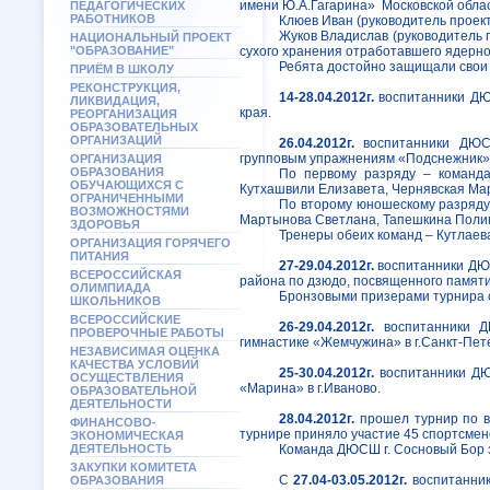
имени Ю.А.Гагарина»
Московской обла
ПЕДАГОГИЧЕСКИХ
РАБОТНИКОВ
Клюев Иван (руководитель проек
Жуков Владислав (руководитель 
НАЦИОНАЛЬНЫЙ ПРОЕКТ
"ОБРАЗОВАНИЕ"
сухого хранения отработавшего ядерно
Ребята достойно защищали свои
ПРИЁМ В ШКОЛУ
РЕКОНСТРУКЦИЯ,
14-28.04.2012г.
воспитанники ДЮ
ЛИКВИДАЦИЯ,
края.
РЕОРГАНИЗАЦИЯ
ОБРАЗОВАТЕЛЬНЫХ
ОРГАНИЗАЦИЙ
26.04.2012г.
воспитанники ДЮС
групповым упражнениям «Подснежник» (г
ОРГАНИЗАЦИЯ
ОБРАЗОВАНИЯ
По первому разряду – команда
ОБУЧАЮЩИХСЯ С
Кутхашвили Елизавета, Чернявская Мар
ОГРАНИЧЕННЫМИ
По второму юношескому разряду
ВОЗМОЖНОСТЯМИ
Мартынова Светлана, Тапешкина Полин
ЗДОРОВЬЯ
Тренеры обеих команд – Кутлаева
ОРГАНИЗАЦИЯ ГОРЯЧЕГО
ПИТАНИЯ
27-29.04.2012г.
воспитанники ДЮ
ВСЕРОССИЙСКАЯ
района по дзюдо, посвященного памят
ОЛИМПИАДА
Бронзовыми призерами турнира с
ШКОЛЬНИКОВ
ВСЕРОССИЙСКИЕ
26-29.04.2012г.
воспитанники 
ПРОВЕРОЧНЫЕ РАБОТЫ
гимнастике «Жемчужина» в г.Санкт-Пет
НЕЗАВИСИМАЯ ОЦЕНКА
КАЧЕСТВА УСЛОВИЙ
25-30.04.2012г.
воспитанники Д
ОСУЩЕСТВЛЕНИЯ
«Марина» в г.Иваново.
ОБРАЗОВАТЕЛЬНОЙ
ДЕЯТЕЛЬНОСТИ
28.04.2012г.
прошел турнир по 
ФИНАНСОВО-
турнире приняло участие 45 спортсмен
ЭКОНОМИЧЕСКАЯ
ДЕЯТЕЛЬНОСТЬ
Команда ДЮСШ г. Сосновый Бор 
ЗАКУПКИ КОМИТЕТА
С
27.04-03.05.2012г.
воспитанни
ОБРАЗОВАНИЯ