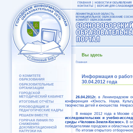
ГЛАВНАЯ
НОВОСТИ И ОБЪЯВЛЕНИЯ
КОНТАКТЫ
ВЕРСИЯ ДЛЯ СЛАБОВИД
ЛЕНИНГРАДСКАЯ ОБЛАСТЬ
МУНИЦИПАЛЬНОЕ ОБРАЗОВАНИЕ СОСНО
КОМИТЕТ ОБРАЗОВАНИЯ
Вы здесь
Главная
О КОМИТЕТЕ
Информация о работе
ОБРАЗОВАНИЯ
30.04.2012 года
ОБРАЗОВАТЕЛЬНЫЕ
ОРГАНИЗАЦИИ
ГОРОДСКОЙ
МЕТОДИЧЕСКИЙ КАБИНЕТ
26.04.2012г.
в Ленинградском о
конференция «Юность. Наука. Культ
ИТОГОВЫЕ ОТЧЁТЫ
творчества детей и юношества
Некрас
РУКОВОДЯЩИЕ И
ПЕДАГОГИЧЕСКИЕ КАДРЫ
В январе 2012 года в Москве 
РЕШАЕМ ВМЕСТЕ
исследовательских и учебно-исслед
ГОРЯЧАЯ ЛИНИЯ ПО
среды «Человек-Земля-Космос».
В ол
СНИЖЕНИЮ
победителями городских и областных к
ДОКУМЕНТАЦИОННОЙ
По итогам открытого отборочног
НАГРУЗКИ НА