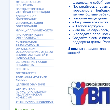
МУНИЦИПАЛЬНАЯ
владеющим собой, уве
ПРОГРАММА
Постарайтесь справить
ГОСУДАРСТВЕННАЯ
тревожность. Подбадри
ИТОГОВАЯ АТТЕСТАЦИЯ
как чем больше ребено
ДОШКОЛЬНОЕ
Говорите чаще детям:
ОБРАЗОВАНИЕ
«Ты у меня все сможе
ИНФОРМАТИЗАЦИЯ
«Я тобой горжусь!»
ОБРАЗОВАНИЯ
«Что бы не случилось,
МУНИЦИПАЛЬНЫЕ УСЛУГИ
В беседах с ребенком 
ПРОФОРИЕНТАЦИЯ
Создайте в семье благ
ОБУЧАЮЩИХСЯ
поддержки детям. Раз
КОМПЛЕКСНАЯ
БЕЗОПАСНОСТЬ
И помните:
самое главно
ОРГАНИЗАЦИЯ
ОЗДОРОВЛЕНИЯ, ОТДЫХА
занятий
И ЗАНЯТОСТИ ДЕТЕЙ И
ПОДРОСТКОВ
ИСПОЛНЕНИЕ УКАЗОВ
ПРЕЗИДЕНТА
ПРОЕКТЫ
ФОТОГАЛЕРЕЯ
ТЕЛЕФОНЫ «ГОРЯЧЕЙ
ЛИНИИ»
ЦЕЛЕВОЕ ОБУЧЕНИЕ
ЦЕНТРАЛЬНАЯ
ПСИХОЛОГО-МЕДИКО-
ПЕДАГОГИЧЕСКАЯ
КОМИССИЯ
ЭЛЕКТРОННАЯ ПРИЕМНАЯ
Навигация