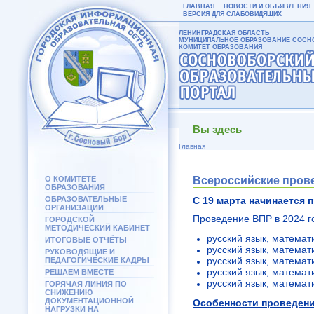
ГЛАВНАЯ
НОВОСТИ И ОБЪЯВЛЕНИЯ
ВЕРСИЯ ДЛЯ СЛАБОВИДЯЩИХ
ЛЕНИНГРАДСКАЯ ОБЛАСТЬ
МУНИЦИПАЛЬНОЕ ОБРАЗОВАНИЕ СОСНО
КОМИТЕТ ОБРАЗОВАНИЯ
Вы здесь
Главная
О КОМИТЕТЕ
Всероссийские прове
ОБРАЗОВАНИЯ
ОБРАЗОВАТЕЛЬНЫЕ
С 19 марта начинается 
ОРГАНИЗАЦИИ
Проведение ВПР в 2024 г
ГОРОДСКОЙ
МЕТОДИЧЕСКИЙ КАБИНЕТ
русский язык, математ
ИТОГОВЫЕ ОТЧЁТЫ
русский язык, математи
РУКОВОДЯЩИЕ И
русский язык, математ
ПЕДАГОГИЧЕСКИЕ КАДРЫ
русский язык, математ
РЕШАЕМ ВМЕСТЕ
русский язык, математ
ГОРЯЧАЯ ЛИНИЯ ПО
СНИЖЕНИЮ
ДОКУМЕНТАЦИОННОЙ
Особенности проведения
НАГРУЗКИ НА