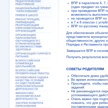
ПЕДАГОГИЧЕСКИХ
ВПР в параллели 6, 7,
РАБОТНИКОВ
(один предмет из гума
НАЦИОНАЛЬНЫЙ ПРОЕКТ
при проведении ВПР по
"ОБРАЗОВАНИЕ"
возможность выполнен
ПРИЁМ В ШКОЛУ
не проводятся ВПР по 
РЕКОНСТРУКЦИЯ,
в 7 и 8 классах с угл
ЛИКВИДАЦИЯ,
РЕОРГАНИЗАЦИЯ
ВПР по русскому языку
ОБРАЗОВАТЕЛЬНЫХ
ОРГАНИЗАЦИЙ
Для обеспечения объекти
ОРГАНИЗАЦИЯ
представители муниципал
ОБРАЗОВАНИЯ
общественности, других 
ОБУЧАЮЩИХСЯ С
ОГРАНИЧЕННЫМИ
Порядка и Регламента пр
ВОЗМОЖНОСТЯМИ
ЗДОРОВЬЯ
Завершатся ВПР в соснов
ОРГАНИЗАЦИЯ ГОРЯЧЕГО
ПИТАНИЯ
Получить результатов все
ВСЕРОССИЙСКАЯ
ОЛИМПИАДА
ШКОЛЬНИКОВ
СОВЕТЫ РОДИТЕЛЯМ
ВСЕРОССИЙСКИЕ
ПРОВЕРОЧНЫЕ РАБОТЫ
Обеспечьте дома удобн
НЕЗАВИСИМАЯ ОЦЕНКА
Во время интенсивног
КАЧЕСТВА УСЛОВИЙ
Проследите, чтобы на
ОСУЩЕСТВЛЕНИЯ
ОБРАЗОВАТЕЛЬНОЙ
заданий.
ДЕЯТЕЛЬНОСТИ
Не рекомендуется пер
ФИНАНСОВО-
успокаивающего дейст
ЭКОНОМИЧЕСКАЯ
Очень важно при подго
ДЕЯТЕЛЬНОСТЬ
помнить, что для ребе
ЗАКУПКИ КОМИТЕТА
ОБРАЗОВАНИЯ
поставленными задача