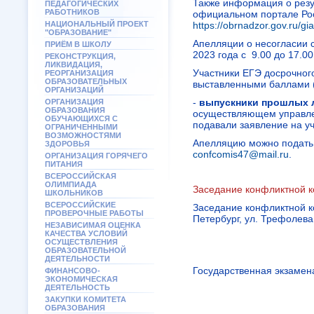
Также информация о резу
ПЕДАГОГИЧЕСКИХ
РАБОТНИКОВ
официальном портале Рос
НАЦИОНАЛЬНЫЙ ПРОЕКТ
https://obrnadzor.gov.ru/gia
"ОБРАЗОВАНИЕ"
Апелляции о несогласии 
ПРИЁМ В ШКОЛУ
2023 года с 9.00 до 17.00
РЕКОНСТРУКЦИЯ,
ЛИКВИДАЦИЯ,
Участники ЕГЭ досрочного
РЕОРГАНИЗАЦИЯ
ОБРАЗОВАТЕЛЬНЫХ
выставленными баллами (
ОРГАНИЗАЦИЙ
-
выпускники прошлых 
ОРГАНИЗАЦИЯ
ОБРАЗОВАНИЯ
осуществляющем управлен
ОБУЧАЮЩИХСЯ С
подавали заявление на уч
ОГРАНИЧЕННЫМИ
ВОЗМОЖНОСТЯМИ
Апелляцию можно подать 
ЗДОРОВЬЯ
confcomis47@mail.ru
.
ОРГАНИЗАЦИЯ ГОРЯЧЕГО
ПИТАНИЯ
ВСЕРОССИЙСКАЯ
ОЛИМПИАДА
Заседание конфликтной к
ШКОЛЬНИКОВ
ВСЕРОССИЙСКИЕ
Заседание конфликтной ко
ПРОВЕРОЧНЫЕ РАБОТЫ
Петербург, ул. Трефолев
НЕЗАВИСИМАЯ ОЦЕНКА
КАЧЕСТВА УСЛОВИЙ
ОСУЩЕСТВЛЕНИЯ
ОБРАЗОВАТЕЛЬНОЙ
ДЕЯТЕЛЬНОСТИ
Государственная экзамен
ФИНАНСОВО-
ЭКОНОМИЧЕСКАЯ
ДЕЯТЕЛЬНОСТЬ
ЗАКУПКИ КОМИТЕТА
ОБРАЗОВАНИЯ