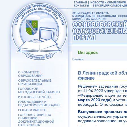
ГЛАВНАЯ
НОВОСТИ И ОБЪЯВЛЕНИЯ
КОНТАКТЫ
ВЕРСИЯ ДЛЯ СЛАБОВИД
ЛЕНИНГРАДСКАЯ ОБЛАСТЬ
МУНИЦИПАЛЬНОЕ ОБРАЗОВАНИЕ СОСНО
КОМИТЕТ ОБРАЗОВАНИЯ
Вы здесь
Главная
О КОМИТЕТЕ
В Ленинградской обл
ОБРАЗОВАНИЯ
физике
ОБРАЗОВАТЕЛЬНЫЕ
ОРГАНИЗАЦИИ
Решением заседания госу
ГОРОДСКОЙ
от 11.04.2023 утвержден
МЕТОДИЧЕСКИЙ КАБИНЕТ
«Федерального центра те
ИТОГОВЫЕ ОТЧЁТЫ
марта 2023 года)
и устан
РУКОВОДЯЩИЕ И
периода ЕГЭ по физике в
ПЕДАГОГИЧЕСКИЕ КАДРЫ
РЕШАЕМ ВМЕСТЕ
Выпускники прошлых л
ГОРЯЧАЯ ЛИНИЯ ПО
осуществляющем управлен
СНИЖЕНИЮ
подавали заявление на уч
ДОКУМЕНТАЦИОННОЙ
НАГРУЗКИ НА