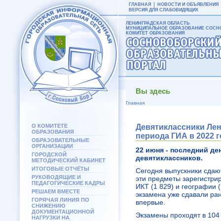
ГЛАВНАЯ
НОВОСТИ И ОБЪЯВЛЕНИЯ
ВЕРСИЯ ДЛЯ СЛАБОВИДЯЩИХ
ЛЕНИНГРАДСКАЯ ОБЛАСТЬ
МУНИЦИПАЛЬНОЕ ОБРАЗОВАНИЕ СОСНО
КОМИТЕТ ОБРАЗОВАНИЯ
Вы здесь
Главная
О КОМИТЕТЕ
Девятиклассники Лен
ОБРАЗОВАНИЯ
периода ГИА в 2022 
ОБРАЗОВАТЕЛЬНЫЕ
ОРГАНИЗАЦИИ
22 июня - последний д
ГОРОДСКОЙ
девятиклассников.
МЕТОДИЧЕСКИЙ КАБИНЕТ
ИТОГОВЫЕ ОТЧЁТЫ
Сегодня выпускники сдают
РУКОВОДЯЩИЕ И
эти предметы зарегистри
ПЕДАГОГИЧЕСКИЕ КАДРЫ
ИКТ (1 829) и географии 
РЕШАЕМ ВМЕСТЕ
экзамена уже сдавали ран
ГОРЯЧАЯ ЛИНИЯ ПО
впервые.
СНИЖЕНИЮ
ДОКУМЕНТАЦИОННОЙ
Экзамены проходят в 104
НАГРУЗКИ НА