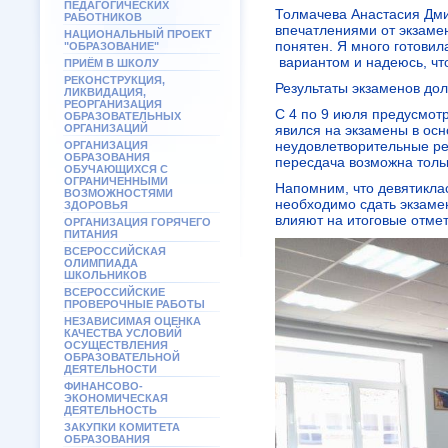
ПЕДАГОГИЧЕСКИХ
Толмачева Анастасия Дм
РАБОТНИКОВ
впечатлениями от экзаме
НАЦИОНАЛЬНЫЙ ПРОЕКТ
понятен. Я много готовил
"ОБРАЗОВАНИЕ"
вариантом и надеюсь, чт
ПРИЁМ В ШКОЛУ
РЕКОНСТРУКЦИЯ,
Результаты экзаменов до
ЛИКВИДАЦИЯ,
РЕОРГАНИЗАЦИЯ
С 4 по 9 июля предусмотр
ОБРАЗОВАТЕЛЬНЫХ
ОРГАНИЗАЦИЙ
явился на экзамены в осн
неудовлетворительные ре
ОРГАНИЗАЦИЯ
ОБРАЗОВАНИЯ
пересдача возможна тольк
ОБУЧАЮЩИХСЯ С
ОГРАНИЧЕННЫМИ
Напомним, что девятикла
ВОЗМОЖНОСТЯМИ
необходимо сдать экзаме
ЗДОРОВЬЯ
влияют на итоговые отмет
ОРГАНИЗАЦИЯ ГОРЯЧЕГО
ПИТАНИЯ
ВСЕРОССИЙСКАЯ
ОЛИМПИАДА
ШКОЛЬНИКОВ
ВСЕРОССИЙСКИЕ
ПРОВЕРОЧНЫЕ РАБОТЫ
НЕЗАВИСИМАЯ ОЦЕНКА
КАЧЕСТВА УСЛОВИЙ
ОСУЩЕСТВЛЕНИЯ
ОБРАЗОВАТЕЛЬНОЙ
ДЕЯТЕЛЬНОСТИ
ФИНАНСОВО-
ЭКОНОМИЧЕСКАЯ
ДЕЯТЕЛЬНОСТЬ
ЗАКУПКИ КОМИТЕТА
ОБРАЗОВАНИЯ