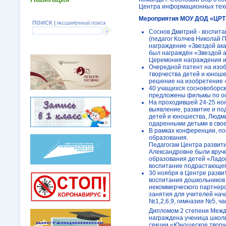
Центра информационных техно
Мероприятия МОУ ДОД «ЦРТ
ПОИСК |
РАСШИРЕННЫЙ ПОИСК
Соснов Дмитрий - воспит
(педагог Колчев Николай 
награждение «Звездой ака
был награждён «Звездой 
Церемония награждения и 
Очередной патент на изо
творчества детей и юноше
решение на изобретение 
40 учащихся сосновоборск
предложены фильмы по ос
На проходившей 24-25 ноя
выявление, развитие и по
детей и юношества, Людм
одаренными детьми в сво
В рамках конференции, п
образования.
Педагогам Центра развит
Александровне были вруч
образования детей «Ладог
воспитание подрастающег
30 ноября в Центре разви
воспитания дошкольников
некоммерческого партнер
занятия для учителей нач
№1,2,6,9, гимназии №5, ч
Дипломом 2 степени Между
награждена ученица школы
секции «Юношеское творче