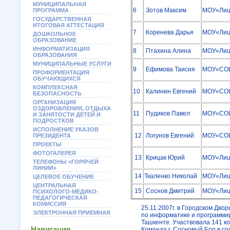
МУНИЦИПАЛЬНАЯ
6
Зотов Максим
МОУ«Лиц
ПРОГРАММА
ГОСУДАРСТВЕННАЯ
ИТОГОВАЯ АТТЕСТАЦИЯ
7
Коренева Дарья
МОУ«Лиц
ДОШКОЛЬНОЕ
ОБРАЗОВАНИЕ
ИНФОРМАТИЗАЦИЯ
8
Птахина Алина
МОУ«Лиц
ОБРАЗОВАНИЯ
МУНИЦИПАЛЬНЫЕ УСЛУГИ
9
Ефимова Таисия
МОУ«СО
ПРОФОРИЕНТАЦИЯ
ОБУЧАЮЩИХСЯ
КОМПЛЕКСНАЯ
10
Калинин Евгений
МОУ«СО
БЕЗОПАСНОСТЬ
ОРГАНИЗАЦИЯ
ОЗДОРОВЛЕНИЯ, ОТДЫХА
11
Пудиков Павел
МОУ«СО
И ЗАНЯТОСТИ ДЕТЕЙ И
ПОДРОСТКОВ
ИСПОЛНЕНИЕ УКАЗОВ
12
Логунов Евгений
МОУ«СО
ПРЕЗИДЕНТА
ПРОЕКТЫ
ФОТОГАЛЕРЕЯ
13
Крицак Юрий
МОУ«Лиц
ТЕЛЕФОНЫ «ГОРЯЧЕЙ
ЛИНИИ»
14
Ткаленко Николай
МОУ«Лиц
ЦЕЛЕВОЕ ОБУЧЕНИЕ
ЦЕНТРАЛЬНАЯ
15
Соснов Дмитрий
МОУ«Лиц
ПСИХОЛОГО-МЕДИКО-
ПЕДАГОГИЧЕСКАЯ
КОМИССИЯ
25.11.2007г. в Городском Дв
ЭЛЕКТРОННАЯ ПРИЕМНАЯ
по информатике и программир
Ташкенте. Участвовала 141 к
Навигация
Команда г. Сосновый Бор в с