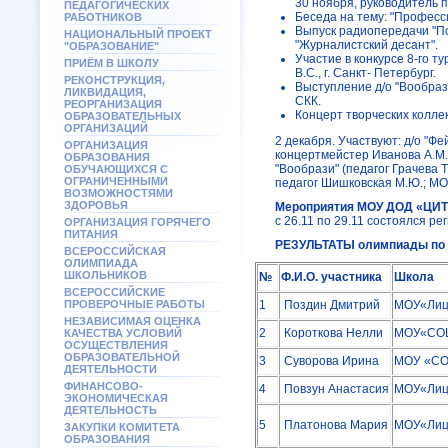
30 ноября, руководитель 
ПЕДАГОГИЧЕСКИХ
Беседа на тему: "Професс
РАБОТНИКОВ
Выпуск радиопередачи "По
НАЦИОНАЛЬНЫЙ ПРОЕКТ
"Журналистский десант".
"ОБРАЗОВАНИЕ"
Участие в конкурсе 8-го т
ПРИЁМ В ШКОЛУ
В.С., г. Санкт- Петербург.
РЕКОНСТРУКЦИЯ,
Выступление д/о "Вообрази
ЛИКВИДАЦИЯ,
СКК.
РЕОРГАНИЗАЦИЯ
Концерт творческих колле
ОБРАЗОВАТЕЛЬНЫХ
ОРГАНИЗАЦИЙ
2 декабря. Участвуют: д/о "Фе
ОРГАНИЗАЦИЯ
концертмейстер Иванова А.М.);
ОБРАЗОВАНИЯ
"Вообрази" (педагог Грачева Т.
ОБУЧАЮЩИХСЯ С
ОГРАНИЧЕННЫМИ
педагог Шишковская М.Ю.; МОО
ВОЗМОЖНОСТЯМИ
ЗДОРОВЬЯ
Мероприятия МОУ ДОД «ЦИТ
с 26.11 по 29.11 состоялся р
ОРГАНИЗАЦИЯ ГОРЯЧЕГО
ПИТАНИЯ
РЕЗУЛЬТАТЫ олимпиады по 
ВСЕРОССИЙСКАЯ
ОЛИМПИАДА
ШКОЛЬНИКОВ
№
Ф.И.О. участника
Школа
ВСЕРОССИЙСКИЕ
ПРОВЕРОЧНЫЕ РАБОТЫ
1
Поздин Дмитрий
МОУ«Лиц
НЕЗАВИСИМАЯ ОЦЕНКА
2
Короткова Нелли
МОУ«СО
КАЧЕСТВА УСЛОВИЙ
ОСУЩЕСТВЛЕНИЯ
ОБРАЗОВАТЕЛЬНОЙ
3
Суворова Ирина
МОУ «СО
ДЕЯТЕЛЬНОСТИ
ФИНАНСОВО-
4
Повзун Анастасия
МОУ«Лиц
ЭКОНОМИЧЕСКАЯ
ДЕЯТЕЛЬНОСТЬ
5
Платонова Мария
МОУ«Лиц
ЗАКУПКИ КОМИТЕТА
ОБРАЗОВАНИЯ