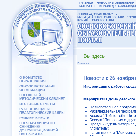
ГЛАВНАЯ
НОВОСТИ И ОБЪЯВЛЕНИЯ
КОНТАКТЫ
ВЕРСИЯ ДЛЯ СЛАБОВИД
ЛЕНИНГРАДСКАЯ ОБЛАСТЬ
МУНИЦИПАЛЬНОЕ ОБРАЗОВАНИЕ СОСНО
КОМИТЕТ ОБРАЗОВАНИЯ
Вы здесь
Главная
О КОМИТЕТЕ
Новости с 26 ноября 
ОБРАЗОВАНИЯ
ОБРАЗОВАТЕЛЬНЫЕ
Информация о работе город
ОРГАНИЗАЦИИ
ГОРОДСКОЙ
МЕТОДИЧЕСКИЙ КАБИНЕТ
Мероприятия Дома детского
ИТОГОВЫЕ ОТЧЁТЫ
Познавательная программа
РУКОВОДЯЩИЕ И
Развлекательная программ
ПЕДАГОГИЧЕСКИЕ КАДРЫ
Беседа "Люблю тебя, Петр
РЕШАЕМ ВМЕСТЕ
Беседа "Поговорим о друж
ГОРЯЧАЯ ЛИНИЯ ПО
Праздник "День матери" в 
СНИЖЕНИЮ
"Искатель")
ДОКУМЕНТАЦИОННОЙ
II этап проекта "Мой успе
НАГРУЗКИ НА