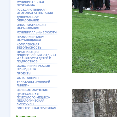
МУНИЦИПАЛЬНАЯ
ПРОГРАММА
ГОСУДАРСТВЕННАЯ
ИТОГОВАЯ АТТЕСТАЦИЯ
ДОШКОЛЬНОЕ
ОБРАЗОВАНИЕ
ИНФОРМАТИЗАЦИЯ
ОБРАЗОВАНИЯ
МУНИЦИПАЛЬНЫЕ УСЛУГИ
ПРОФОРИЕНТАЦИЯ
ОБУЧАЮЩИХСЯ
КОМПЛЕКСНАЯ
БЕЗОПАСНОСТЬ
ОРГАНИЗАЦИЯ
ОЗДОРОВЛЕНИЯ, ОТДЫХА
И ЗАНЯТОСТИ ДЕТЕЙ И
ПОДРОСТКОВ
ИСПОЛНЕНИЕ УКАЗОВ
ПРЕЗИДЕНТА
ПРОЕКТЫ
ФОТОГАЛЕРЕЯ
ТЕЛЕФОНЫ «ГОРЯЧЕЙ
ЛИНИИ»
ЦЕЛЕВОЕ ОБУЧЕНИЕ
ЦЕНТРАЛЬНАЯ
ПСИХОЛОГО-МЕДИКО-
ПЕДАГОГИЧЕСКАЯ
КОМИССИЯ
ЭЛЕКТРОННАЯ ПРИЕМНАЯ
Навигация