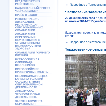
ПЕДАГОГИЧЕСКИХ
РАБОТНИКОВ
Подробнее
о Торжественн
НАЦИОНАЛЬНЫЙ ПРОЕКТ
"ОБРАЗОВАНИЕ"
Чествование талантлив
ПРИЁМ В ШКОЛУ
22 декабря 2015 года
в здани
РЕКОНСТРУКЦИЯ,
по итогам 2014-2015 учебног
ЛИКВИДАЦИЯ,
РЕОРГАНИЗАЦИЯ
ОБРАЗОВАТЕЛЬНЫХ
ОРГАНИЗАЦИЙ
Лауреатами премии для подде
ОРГАНИЗАЦИЯ
стали:
ОБРАЗОВАНИЯ
ОБУЧАЮЩИХСЯ С
Подробнее
о Чествование
ОГРАНИЧЕННЫМИ
ВОЗМОЖНОСТЯМИ
ЗДОРОВЬЯ
Торжественное открыти
ОРГАНИЗАЦИЯ ГОРЯЧЕГО
ПИТАНИЯ
ВСЕРОССИЙСКАЯ
ОЛИМПИАДА
ШКОЛЬНИКОВ
ВСЕРОССИЙСКИЕ
ПРОВЕРОЧНЫЕ РАБОТЫ
НЕЗАВИСИМАЯ ОЦЕНКА
КАЧЕСТВА УСЛОВИЙ
ОСУЩЕСТВЛЕНИЯ
ОБРАЗОВАТЕЛЬНОЙ
ДЕЯТЕЛЬНОСТИ
ФИНАНСОВО-
ЭКОНОМИЧЕСКАЯ
ДЕЯТЕЛЬНОСТЬ
ЗАКУПКИ КОМИТЕТА
ОБРАЗОВАНИЯ