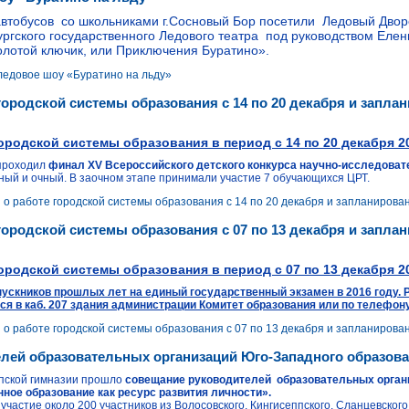
втобусов со школьниками г.Сосновый Бор посетили Ледовый Двор
ургского государственного Ледового театра под руководством Ел
олотой ключик, или Приключения Буратино».
ледовое шоу «Буратино на льду»
ородской системы образования с 14 по 20 декабря и заплан
ородской системы образования в период
с 14 по 20 декабря 2
проходил
финал XV Всероссийского детского конкурса научно-исследовате
чный и очный. В заочном этапе принимали участие 7 обучающихся ЦРТ.
 работе городской системы образования с 14 по 20 декабря и запланирован
ородской системы образования с 07 по 13 декабря и заплан
ородской системы образования в период
с 07 по 13 декабря 2
ускников прошлых лет на единый государственный экзамен в 2016 году. Р
ся в каб. 207 здания администрации Комитет образования или по телефону
 работе городской системы образования с 07 по 13 декабря и запланирован
лей образовательных организаций Юго-Западного образова
ппской гимназии прошло
совещание руководителей образовательных органи
нное образование как ресурс развития личности».
частие около 200 участников из Волосовского, Кингисеппского, Сланцевского