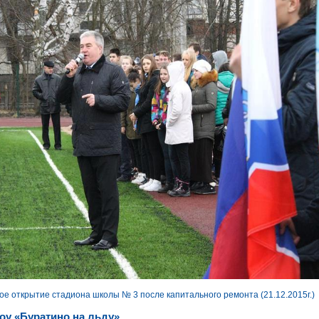
е открытие стадиона школы № 3 после капитального ремонта (21.12.2015г.)
оу «Буратино на льду»