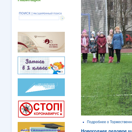
ПОИСК |
РАСШИРЕННЫЙ ПОИСК
Подробнее
о Торжественно
Новогоднее ледовое ш