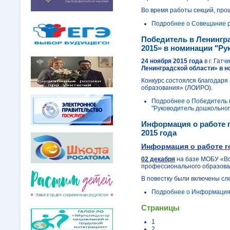
Во время работы секций, про
Подробнее
о Совещание р
Победитель в Ленингр
2015» в номинации "Р
24 ноября 2015 года
в г. Гат
Ленинградской области» в 
Конкурс состоялся благодаря
образования» (ЛОИРО).
Подробнее
о Победитель 
"Руководитель дошкольног
Информация о работе г
2015 года
Информация о работе г
02 декабря
на базе МОБУ «Во
профессионального образова
В повестку были включены с
Подробнее
о Информация о
Страницы
1
2