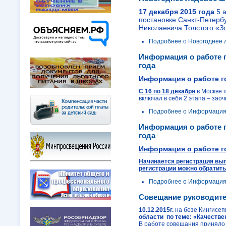
17 декабря 2015 года
5 а
постановке Санкт-Петерб
Николаевича Толстого «З
Подробнее
о Новогоднее 
Информация о работе г
года
Информация о работе г
С 16 по 18 декабря
в Москве 
включал в себя 2 этапа – зао
Подробнее
о Информация о
Информация о работе г
года
Информация о работе г
Начинается регистрация вып
регистрации можно обратить
Подробнее
о Информация о
Совещание руководите
10.12.2015г.
на безе Кингисе
области по теме: «Качестве
В работе совещания приняло у