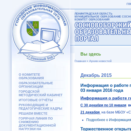
ГЛ
ЛЕНИНГРАДСКАЯ ОБЛАСТЬ
МУНИЦИПАЛЬНОЕ ОБРАЗОВАНИЕ СОСНО
КОМИТЕТ ОБРАЗОВАНИЯ
Вы здесь
Главная
»
Архив новостей
О КОМИТЕТЕ
Декабрь 2015
ОБРАЗОВАНИЯ
ОБРАЗОВАТЕЛЬНЫЕ
Информация о работе г
ОРГАНИЗАЦИИ
03 января 2016 года
ГОРОДСКОЙ
МЕТОДИЧЕСКИЙ КАБИНЕТ
Информация о работе г
ИТОГОВЫЕ ОТЧЁТЫ
РУКОВОДЯЩИЕ И
С 30 декабря по 10 января
во
ПЕДАГОГИЧЕСКИЕ КАДРЫ
21 декабря
на базе МБОУ «С
РЕШАЕМ ВМЕСТЕ
ГОРЯЧАЯ ЛИНИЯ ПО
Подробнее
о Информация о
СНИЖЕНИЮ
ДОКУМЕНТАЦИОННОЙ
Торжественное открыт
НАГРУЗКИ НА