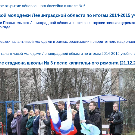
ое открытие обновленного бассейна в школе № 6
ой молодежи Ленинградской области по итогам 2014-2015 у
и Правительства Ленинградской области состоялась
торжественная церемо
о года.
ржки талантливой молодёжи в рамках реализации приоритетного национальн
 талантливой молодежи Ленинградской области по итогам 2014-2015 учебного
е стадиона школы № 3 после капитального ремонта (21.12.20