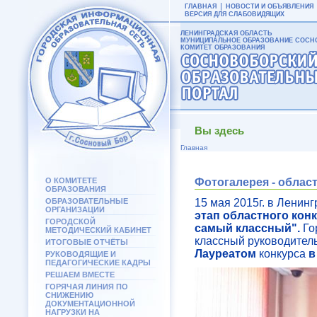
ГЛАВНАЯ
НОВОСТИ И ОБЪЯВЛЕНИЯ
ВЕРСИЯ ДЛЯ СЛАБОВИДЯЩИХ
ЛЕНИНГРАДСКАЯ ОБЛАСТЬ
МУНИЦИПАЛЬНОЕ ОБРАЗОВАНИЕ СОСНО
КОМИТЕТ ОБРАЗОВАНИЯ
Вы здесь
Главная
О КОМИТЕТЕ
Фотогалерея - облас
ОБРАЗОВАНИЯ
ОБРАЗОВАТЕЛЬНЫЕ
15 мая 2015г. в Ленин
ОРГАНИЗАЦИИ
этап областного кон
ГОРОДСКОЙ
самый классный".
Го
МЕТОДИЧЕСКИЙ КАБИНЕТ
классный руководител
ИТОГОВЫЕ ОТЧЁТЫ
Лауреатом
конкурса
в
РУКОВОДЯЩИЕ И
ПЕДАГОГИЧЕСКИЕ КАДРЫ
РЕШАЕМ ВМЕСТЕ
ГОРЯЧАЯ ЛИНИЯ ПО
СНИЖЕНИЮ
ДОКУМЕНТАЦИОННОЙ
НАГРУЗКИ НА