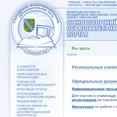
ГЛАВНАЯ
НОВОСТИ И ОБЪЯВЛЕНИЯ
КОНТАКТЫ
ВЕРСИЯ ДЛЯ СЛАБОВИД
ЛЕНИНГРАДСКАЯ ОБЛАСТЬ
МУНИЦИПАЛЬНОЕ ОБРАЗОВАНИЕ СОСНО
КОМИТЕТ ОБРАЗОВАНИЯ
Вы здесь
Главная
О КОМИТЕТЕ
Региональные олим
ОБРАЗОВАНИЯ
ОБРАЗОВАТЕЛЬНЫЕ
ОРГАНИЗАЦИИ
Официальные докуме
ГОРОДСКОЙ
МЕТОДИЧЕСКИЙ КАБИНЕТ
Информационное пись
ИТОГОВЫЕ ОТЧЁТЫ
РУКОВОДЯЩИЕ И
Для участия в олимпиаде
ПЕДАГОГИЧЕСКИЕ КАДРЫ
регистрацию
на портале
РЕШАЕМ ВМЕСТЕ
ГОРЯЧАЯ ЛИНИЯ ПО
Инструкция
по работе с 
СНИЖЕНИЮ
ДОКУМЕНТАЦИОННОЙ
НАГРУЗКИ НА