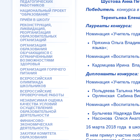
Шустова Анна Пе
ПЕДАГОГИЧЕСКИХ
РАБОТНИКОВ
Победитель
конкурса 
НАЦИОНАЛЬНЫЙ ПРОЕКТ
"ОБРАЗОВАНИЕ"
Терентьева Елена 
ПРИЁМ В ШКОЛУ
РЕКОНСТРУКЦИЯ,
Лауреаты конкурса:
ЛИКВИДАЦИЯ,
РЕОРГАНИЗАЦИЯ
Номинация «Учитель года
ОБРАЗОВАТЕЛЬНЫХ
ОРГАНИЗАЦИЙ
Пряхина Ольга Владим
ОРГАНИЗАЦИЯ
языка»;
ОБРАЗОВАНИЯ
ОБУЧАЮЩИХСЯ С
Номинация «Воспитатель 
ОГРАНИЧЕННЫМИ
ВОЗМОЖНОСТЯМИ
ЗДОРОВЬЯ
Кадомцева Ирина Влад
ОРГАНИЗАЦИЯ ГОРЯЧЕГО
ПИТАНИЯ
Дипломанты конкурса:
ВСЕРОССИЙСКАЯ
Номинация «Учитель года
ОЛИМПИАДА
ШКОЛЬНИКОВ
Польдяева Татьяна Ни
ВСЕРОССИЙСКИЕ
ПРОВЕРОЧНЫЕ РАБОТЫ
Орлянская Сабина Вик
НЕЗАВИСИМАЯ ОЦЕНКА
Номинация «Воспитатель 
КАЧЕСТВА УСЛОВИЙ
ОСУЩЕСТВЛЕНИЯ
ОБРАЗОВАТЕЛЬНОЙ
Булычева Надежда Вик
ДЕЯТЕЛЬНОСТИ
Насонова Олеся Анато
ФИНАНСОВО-
ЭКОНОМИЧЕСКАЯ
16 марта 2018 года в шко
ДЕЯТЕЛЬНОСТЬ
ЗАКУПКИ КОМИТЕТА
В нем примут участие поб
ОБРАЗОВАНИЯ