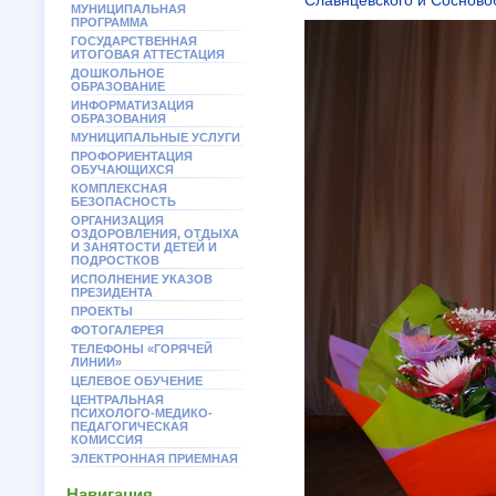
Славнцевского и Сосново
МУНИЦИПАЛЬНАЯ
ПРОГРАММА
ГОСУДАРСТВЕННАЯ
ИТОГОВАЯ АТТЕСТАЦИЯ
ДОШКОЛЬНОЕ
ОБРАЗОВАНИЕ
ИНФОРМАТИЗАЦИЯ
ОБРАЗОВАНИЯ
МУНИЦИПАЛЬНЫЕ УСЛУГИ
ПРОФОРИЕНТАЦИЯ
ОБУЧАЮЩИХСЯ
КОМПЛЕКСНАЯ
БЕЗОПАСНОСТЬ
ОРГАНИЗАЦИЯ
ОЗДОРОВЛЕНИЯ, ОТДЫХА
И ЗАНЯТОСТИ ДЕТЕЙ И
ПОДРОСТКОВ
ИСПОЛНЕНИЕ УКАЗОВ
ПРЕЗИДЕНТА
ПРОЕКТЫ
ФОТОГАЛЕРЕЯ
ТЕЛЕФОНЫ «ГОРЯЧЕЙ
ЛИНИИ»
ЦЕЛЕВОЕ ОБУЧЕНИЕ
ЦЕНТРАЛЬНАЯ
ПСИХОЛОГО-МЕДИКО-
ПЕДАГОГИЧЕСКАЯ
КОМИССИЯ
ЭЛЕКТРОННАЯ ПРИЕМНАЯ
Навигация