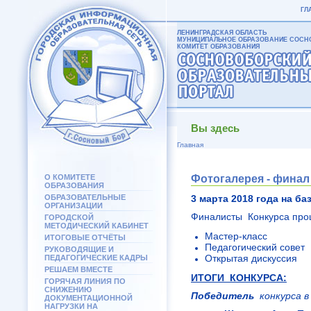
ГЛ
ЛЕНИНГРАДСКАЯ ОБЛАСТЬ
МУНИЦИПАЛЬНОЕ ОБРАЗОВАНИЕ СОСНО
КОМИТЕТ ОБРАЗОВАНИЯ
Вы здесь
Главная
О КОМИТЕТЕ
Фотогалерея - финал 
ОБРАЗОВАНИЯ
ОБРАЗОВАТЕЛЬНЫЕ
3 марта 2018 года на б
ОРГАНИЗАЦИИ
Финалисты Конкурса про
ГОРОДСКОЙ
МЕТОДИЧЕСКИЙ КАБИНЕТ
Мастер-класc
ИТОГОВЫЕ ОТЧЁТЫ
Педагогический совет
РУКОВОДЯЩИЕ И
Открытая дискуссия
ПЕДАГОГИЧЕСКИЕ КАДРЫ
РЕШАЕМ ВМЕСТЕ
ИТОГИ КОНКУРСА:
ГОРЯЧАЯ ЛИНИЯ ПО
СНИЖЕНИЮ
Победитель
конкурса 
ДОКУМЕНТАЦИОННОЙ
НАГРУЗКИ НА